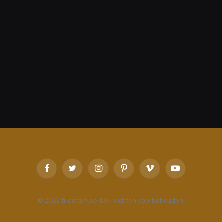
Facebook
Twitter
Instagram
Pinterest
Vimeo
YouTube
© 2023 tricotam.be Alle rechten voorbehouden.